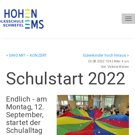
Tog
nav
< SING MIT – KONZERT
Eulenkinder hoch hinaus >
26.08.2022 10:42 Alter: 4 yrs
Von: Victoria Walser
Schulstart 2022
Endlich - am
Montag, 12.
September,
startet der
Schulalltag