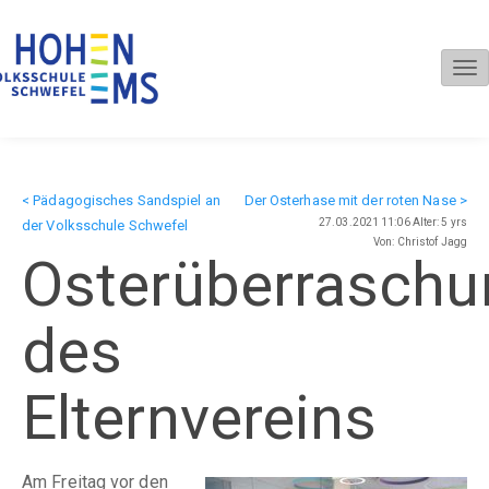
Tog
nav
< Pädagogisches Sandspiel an
Der Osterhase mit der roten Nase >
27.03.2021 11:06 Alter: 5 yrs
der Volksschule Schwefel
Von: Christof Jagg
Osterüberraschu
des
Elternvereins
Am Freitag vor den