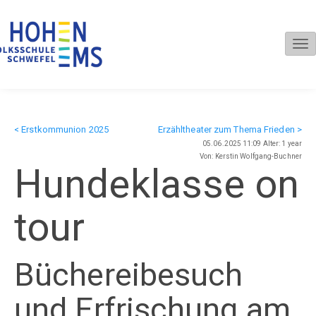
Tog
nav
< Erstkommunion 2025
Erzähltheater zum Thema Frieden >
05.06.2025 11:09 Alter: 1 year
Von: Kerstin Wolfgang-Buchner
Hundeklasse on
tour
Büchereibesuch
und Erfrischung am