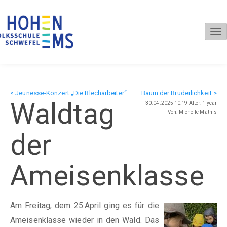
Tog
nav
< Jeunesse-Konzert „Die Blecharbeiter“
Baum der Brüderlichkeit >
Waldtag
30.04.2025 10:19 Alter: 1 year
Von: Michelle Mathis
der
Ameisenklasse
Am Freitag, dem 25.April ging es für die
Ameisenklasse wieder in den Wald. Das