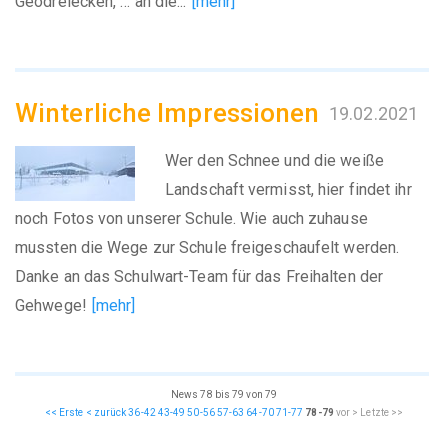
Geodreiecken, … an die...
[mehr]
Winterliche Impressionen
19.02.2021
Wer den Schnee und die weiße
Landschaft vermisst, hier findet ihr
noch Fotos von unserer Schule. Wie auch zuhause
mussten die Wege zur Schule freigeschaufelt werden.
Danke an das Schulwart-Team für das Freihalten der
Gehwege!
[mehr]
News 78 bis 79 von 79
<< Erste
< zurück
36-42
43-49
50-56
57-63
64-70
71-77
78-79
vor >
Letzte >>